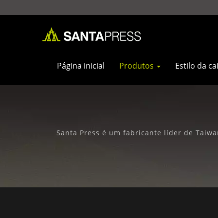
Página inicial
Produtos
Estilo da ca
Santa Press é um fabricante líder de Taiwa