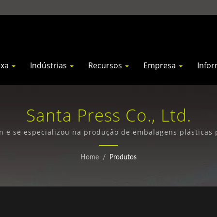
ixa
Indústrias
Recursos
Empresa
Info
Santa Press Co., Ltd.
n e se especializou na produção de embalagens plásticas 
arquivo em PP desde 1971.
Home
/
Produtos