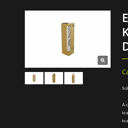
C
So
A 
kra
kr