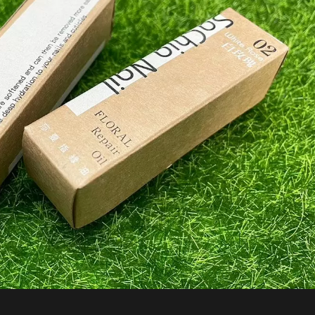
as De Papel Holográfico
Pasta De PP De Mã
Para Cosméticos