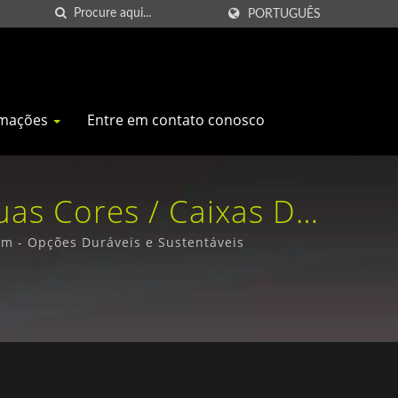
PORTUGUÊS
rmações
Entre em contato conosco
as Cores / Caixas De
lobais | Santa Press
m - Opções Duráveis e Sustentáveis