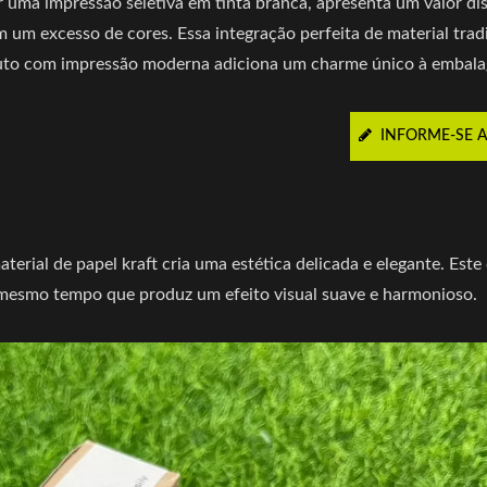
r uma impressão seletiva em tinta branca, apresenta um valor dis
m um excesso de cores. Essa integração perfeita de material trad
uto com impressão moderna adiciona um charme único à embal
INFORME-SE 
rial de papel kraft cria uma estética delicada e elegante. Este
o mesmo tempo que produz um efeito visual suave e harmonioso.