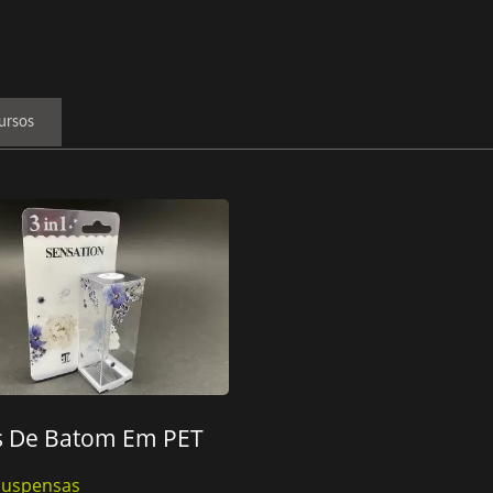
ursos
s De Batom Em PET
Suspensas