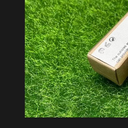
Pasta De PP De Mão
Caix