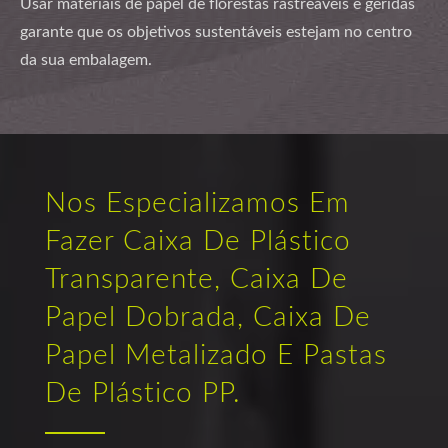
Usar materiais de papel de florestas rastreáveis e geridas
garante que os objetivos sustentáveis estejam no centro
da sua embalagem.
Nos Especializamos Em
Fazer Caixa De Plástico
Transparente, Caixa De
Papel Dobrada, Caixa De
Papel Metalizado E Pastas
De Plástico PP.