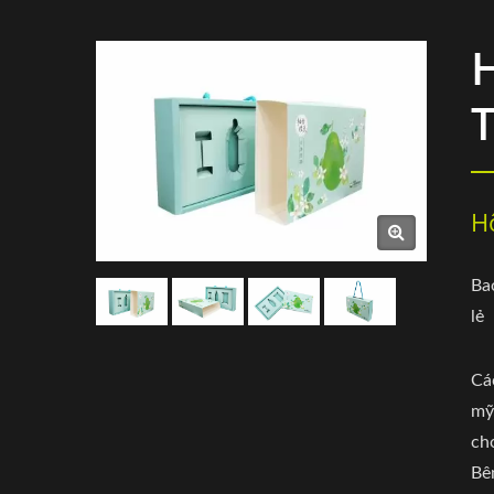
H
Ba
lẻ
Cá
mỹ
ch
Bê