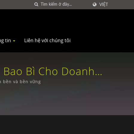
VIỆT
g tin
Liên hệ với chúng tôi
à Bao Bì Cho Doanh
 Cao Cho Người Mua
ọn bền và bền vững
td.