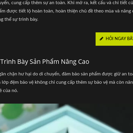
uyển, cung cấp thêm sự an toàn. Khi mở ra, kết cấu và chi tiết c
ẩm được tiết lộ hoàn toàn, hoàn thiện chủ đề theo mùa và nâng
g thể sự trình bày.
HỎI NGAY BÂ
c Trình Bày Sản Phẩm Nâng Cao
găn chặn hư hại do di chuyển, đảm bảo sản phẩm được giữ an to
a lớp đệm bảo vệ không chỉ cung cấp thêm sự bảo vệ mà còn nân
ề của nó.