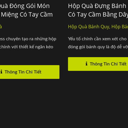
uà Đóng Gói Món
Hộp Quà Đựng Bánh
 Miệng Có Tay Cầm
Có Tay Cầm Bằng Dâ
hỉnh
à
Hộp Quà Bánh Quy, Hộp Bá
Tùy Chỉnh
ess chuyên tạo ra những hộp
Yếu tố chính cần xem xét cho
chỉnh với thiết kế ngăn kéo
đóng gói bánh quy là độ dễ vỡ 
Thông Tin Chi Tiết
Thông Tin Chi Tiết