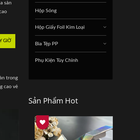
ủa sản
Hộp Sóng
 cao
Hộp Giấy Foil Kim Loại
Y GIỜ
Bìa Tệp PP
Phụ Kiện Tùy Chỉnh
àn trong
g cao vẻ
Sản Phẩm Hot