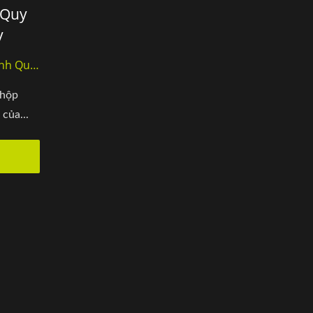
 Quy
y
nh Quy
 hộp
của...