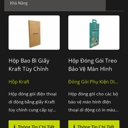
Khả Năng
Hộp Bao Bì Giấy
Hộp Đóng Gói Treo
Kraft Tùy Chỉnh
Bảo Vệ Màn Hình
Cho Ốp Điện Thoại
Điện Thoại Di Động
Hộp Kraft
Đóng Gói Phụ Kiện Di
Động, Hộp Treo
Hộp đóng gói điện thoại
Hộp đóng gói cho các bộ
di động bằng giấy Kraft
bảo vệ màn hình điện
tùy chỉnh cung cấp sự...
thoại di động có in màu...
Thông Tin Chi Tiết
Thông Tin Chi Tiết