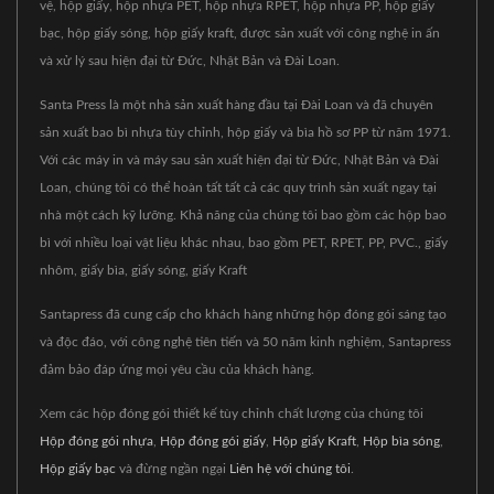
vệ, hộp giấy, hộp nhựa PET, hộp nhựa RPET, hộp nhựa PP, hộp giấy
bạc, hộp giấy sóng, hộp giấy kraft, được sản xuất với công nghệ in ấn
và xử lý sau hiện đại từ Đức, Nhật Bản và Đài Loan.
Santa Press là một nhà sản xuất hàng đầu tại Đài Loan và đã chuyên
sản xuất bao bì nhựa tùy chỉnh, hộp giấy và bìa hồ sơ PP từ năm 1971.
Với các máy in và máy sau sản xuất hiện đại từ Đức, Nhật Bản và Đài
Loan, chúng tôi có thể hoàn tất tất cả các quy trình sản xuất ngay tại
nhà một cách kỹ lưỡng. Khả năng của chúng tôi bao gồm các hộp bao
bì với nhiều loại vật liệu khác nhau, bao gồm PET, RPET, PP, PVC., giấy
nhôm, giấy bìa, giấy sóng, giấy Kraft
Santapress đã cung cấp cho khách hàng những hộp đóng gói sáng tạo
và độc đáo, với công nghệ tiên tiến và 50 năm kinh nghiệm, Santapress
đảm bảo đáp ứng mọi yêu cầu của khách hàng.
Xem các hộp đóng gói thiết kế tùy chỉnh chất lượng của chúng tôi
Hộp đóng gói nhựa
,
Hộp đóng gói giấy
,
Hộp giấy Kraft
,
Hộp bìa sóng
,
Hộp giấy bạc
và đừng ngần ngại
Liên hệ với chúng tôi
.