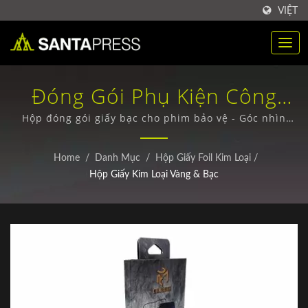
VIỆT
Đóng Gói Phụ Kiện Công
Nghệ Với Các Yếu Tố Giấy
Hộp đóng gói giấy bạc cho phim bảo vệ - Góc nhìn
phía trước / Bao bì nhựa PET cao cấp - Lựa chọn bền
Bạc Kim Loại / Hộp Giấy
và bền vững
Home
/
Danh Mục
/
Hộp Giấy Foil Kim Loại
/
Sóng Chất Lượng Cao Cho
Hộp Giấy Kim Loại Vàng & Bạc
Người Mua Toàn Cầu |
Santa Press Co., Ltd.