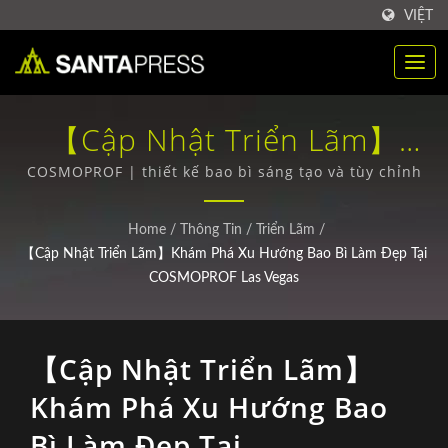
VIỆT
【Cập Nhật Triển Lãm】
Khám Phá Xu Hướng Bao Bì
COSMOPROF | thiết kế bao bì sáng tạo và tùy chỉnh
Làm Đẹp Tại COSMOPROF
Home
/
Thông Tin
/
Triển Lãm
/
Las Vegas | Mua Số Lượng
【Cập Nhật Triển Lãm】Khám Phá Xu Hướng Bao Bì Làm Đẹp Tại
COSMOPROF Las Vegas
Lớn Hộp Bao Bì Nhựa RPET
Nhà Sản Xuất | Santa Press
【Cập Nhật Triển Lãm】
Co., Ltd.
Khám Phá Xu Hướng Bao
Bì Làm Đẹp Tại