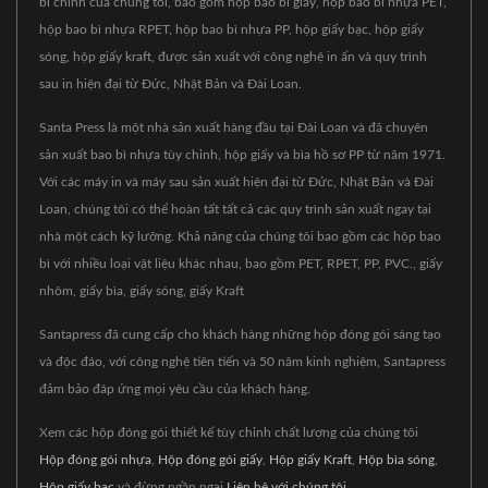
bì chính của chúng tôi, bao gồm hộp bao bì giấy, hộp bao bì nhựa PET,
hộp bao bì nhựa RPET, hộp bao bì nhựa PP, hộp giấy bạc, hộp giấy
sóng, hộp giấy kraft, được sản xuất với công nghệ in ấn và quy trình
sau in hiện đại từ Đức, Nhật Bản và Đài Loan.
Santa Press là một nhà sản xuất hàng đầu tại Đài Loan và đã chuyên
sản xuất bao bì nhựa tùy chỉnh, hộp giấy và bìa hồ sơ PP từ năm 1971.
Với các máy in và máy sau sản xuất hiện đại từ Đức, Nhật Bản và Đài
Loan, chúng tôi có thể hoàn tất tất cả các quy trình sản xuất ngay tại
nhà một cách kỹ lưỡng. Khả năng của chúng tôi bao gồm các hộp bao
bì với nhiều loại vật liệu khác nhau, bao gồm PET, RPET, PP, PVC., giấy
nhôm, giấy bìa, giấy sóng, giấy Kraft
Santapress đã cung cấp cho khách hàng những hộp đóng gói sáng tạo
và độc đáo, với công nghệ tiên tiến và 50 năm kinh nghiệm, Santapress
đảm bảo đáp ứng mọi yêu cầu của khách hàng.
Xem các hộp đóng gói thiết kế tùy chỉnh chất lượng của chúng tôi
Hộp đóng gói nhựa
,
Hộp đóng gói giấy
,
Hộp giấy Kraft
,
Hộp bìa sóng
,
Hộp giấy bạc
và đừng ngần ngại
Liên hệ với chúng tôi
.