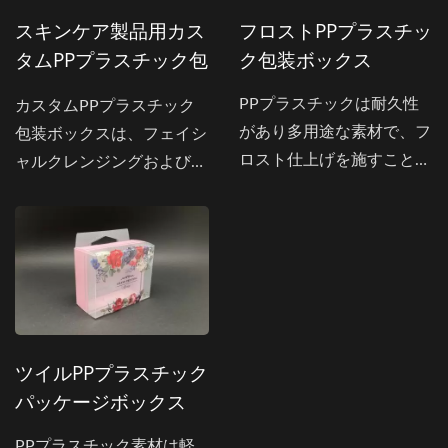
全体的な美観を損なうこと
スキンケア製品用カス
フロストPPプラスチッ
なくブランド認知を高めま
タムPPプラスチック包
ク包装ボックス
す。スマイリングロックク
装ボックス
ロージャーを備えたこのボ
PPプラスチックは耐久性
カスタムPPプラスチック
ックスは、安全でありなが
があり多用途な素材で、フ
包装ボックスは、フェイシ
ら簡単にアクセスできるこ
ロスト仕上げを施すことで
ャルクレンジングおよびス
とを保証します。リサイク
半透明の外観を作り出し、
キンケア製品を保護し、展
ル可能なPP素材で作られ
内部の製品の価値を高めま
示するために設計されてい
ており、耐久性があり、環
す。統合されたハンギング
ます。Santapressは、カス
境に優しいため、持続可能
ボックスデザインは、簡単
タムサイズ、透明な材料、
で機能的、スタイリッシュ
な棚置きと小売の視認性の
プレミアム印刷を使用した
なパッケージソリューショ
向上を保証します。
高品質のPP包装を製造
ンを求める企業に最
Santapressでは、小売パッ
し、パーソナルケアブラン
ツイルPPプラスチック
ケージングと製品プレゼン
ドが製品のプレゼンテーシ
パッケージボックス
テーションを最適化するた
ョンとブランドの可視性を
めに、理想的なプラスチッ
向上させるのを支援
PPプラスチック素材は軽