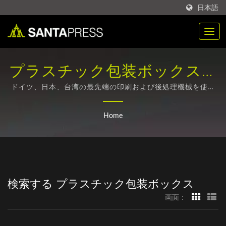
日本語
プラスチック包装ボックス検
索 | ビジネス向けの持続可能
ドイツ、日本、台湾の最先端の印刷および後処理機械を使用
して、すべての生産プロセスを社内で徹底的に完了させるこ
なクラフト紙箱のサプライヤ
とができます。
Home
ー | Santa Press Co., Ltd.
検索する プラスチック包装ボックス
画面：