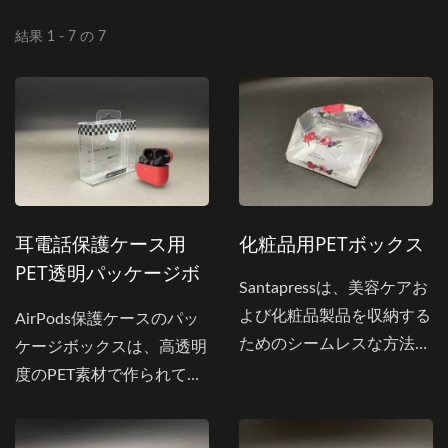
結果 1 - 7 の 7
耳電話保護ケース用
化粧品用PETボックス
PET透明パッケージボ
Santapressは、美容ケアお
ックス
よび化粧品製品を収納する
AirPods保護ケースのパッ
ためのシームレスな方法を
ケージボックスは、高透明
提供するPETプラスチック
度のPET素材で作られてお
包装ボックスの製造業者で
り、洗練されたミニマリス
す。このメイクアップボッ
トの黒い印刷が施されてい