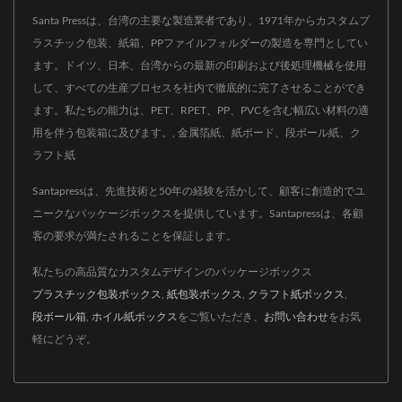
Santa Pressは、台湾の主要な製造業者であり、1971年からカスタムプ
ラスチック包装、紙箱、PPファイルフォルダーの製造を専門としてい
ます。ドイツ、日本、台湾からの最新の印刷および後処理機械を使用
して、すべての生産プロセスを社内で徹底的に完了させることができ
ます。私たちの能力は、PET、RPET、PP、PVCを含む幅広い材料の適
用を伴う包装箱に及びます。, 金属箔紙、紙ボード、段ボール紙、ク
ラフト紙
Santapressは、先進技術と50年の経験を活かして、顧客に創造的でユ
ニークなパッケージボックスを提供しています。Santapressは、各顧
客の要求が満たされることを保証します。
私たちの高品質なカスタムデザインのパッケージボックス
プラスチック包装ボックス
,
紙包装ボックス
,
クラフト紙ボックス
,
段ボール箱
,
ホイル紙ボックス
をご覧いただき、
お問い合わせ
をお気
軽にどうぞ。