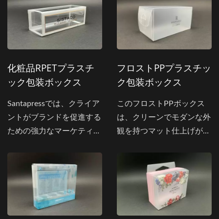
クスは、PETの高い透明性
ます。...
を活かしてカスタマイズさ
れており、最小限の労力で
内部の製品を見ることがで
きます。グラフィックデザ
化粧品rPETプラスチ
フロストPPプラスチッ
インは、ボックスを飾るカ
ック包装ボックス
ク包装ボックス
ラフルで活気のある花々に
インスパイアされていま
Santapressでは、クライア
このフロストPPボックス
す。環境に優しいPET素材
ントがブランドを促進する
は、クリーンでモダンな外
で作られたこのボックス
ための強力なマーケティン
観を持つマット仕上げが特
は、軽量でエコフレンドリ
グツールとしてPETプラス
徴で、小売、オフィス、ホ
ーでありながら、強度を犠
チック包装を利用できるよ
スピタリティの環境に適し
牲にすることはありませ
うにしたいと考えていま
ています。ミニマリストデ
ん。
す。...
ザインにより、控えめなロ
ゴの印刷で目立たないブラ
ンディングが可能になり、