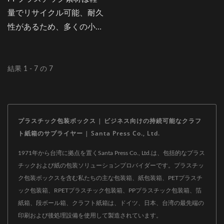
ク素材、カラースキーム、
量でリサイクル可能、耐久
ボックス構造の選定を専門
性があるため、多くの小売
としています。
ブランドが棚のパッケージ
ングに使用する可能性があ
ります。...
結果 1 - 7 の 7
プラスチック包装ボックス | ビジネス向けの持続可能なクラフ
ト紙箱のサプライヤー | Santa Press Co., Ltd.
1971年から台湾に拠点を置くSanta Press Co., Ltd.は、包括的なプラス
チックおよび紙の包装ソリューションプロバイダーです。プラスチッ
ク包装ボックスを含む私たちの主な包装箱、紙包装箱、PETプラスチ
ック包装箱、RPETプラスチック包装箱、PPプラスチック包装箱、箔
紙箱、段ボール箱、クラフト紙箱は、ドイツ、日本、台湾の最先端の
印刷および後処理設備を使用して製造されています。