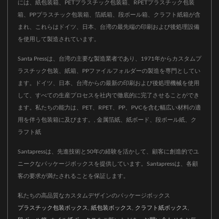
には、紙包装箱、PETプラスチック包装箱、RPETプラスチック包装
箱、PPプラスチック包装箱、箔紙箱、段ボール箱、クラフト紙箱が含
まれ、これらはドイツ、日本、台湾の最先端の印刷および後処理設備
を使用して製造されています。
Santa Pressは、台湾の主要な製造業者であり、1971年からカスタムプ
ラスチック包装、紙箱、PPファイルフォルダーの製造を専門としてい
ます。ドイツ、日本、台湾からの最新の印刷および後処理機械を使用
して、すべての生産プロセスを社内で徹底的に完了させることができ
ます。私たちの能力は、PET、RPET、PP、PVCを含む幅広い材料の適
用を伴う包装箱に及びます。, 金属箔紙、紙ボード、段ボール紙、ク
ラフト紙
Santapressは、先進技術と50年の経験を活かして、顧客に創造的でユ
ニークなパッケージボックスを提供しています。Santapressは、各顧
客の要求が満たされることを保証します。
私たちの高品質なカスタムデザインのパッケージボックス
プラスチック包装ボックス
,
紙包装ボックス
,
クラフト紙ボックス
,