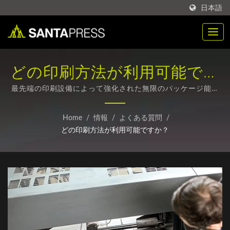
日本語
どの印刷方法が利用可能です
か？ | B2B向けカスタマイズ
最先端の印刷設備によって強化された無限のパッケージ能力
| プレミアムPETプラスチックパッケージ - 耐久性と持続可能
PPプラスチック包装ボック
なオプション
Home
/
情報
/
よくある質問
/
ス | Santa Press Co., Ltd.
どの印刷方法が利用可能ですか？